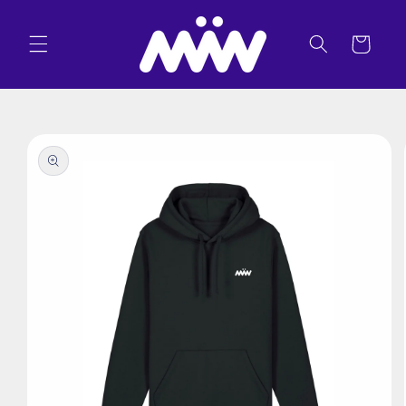
Skip to
content
Cart
Skip to
product
information