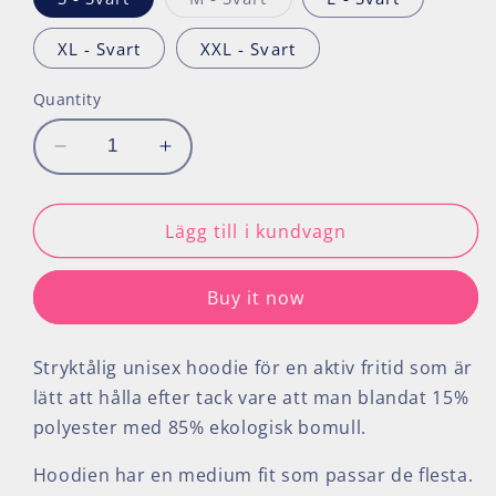
sold
out
or
XL - Svart
XXL - Svart
unavailable
Quantity
Decrease
Increase
quantity
quantity
for
for
Ekologisk
Ekologisk
Lägg till i kundvagn
hoodie
hoodie
med
med
Buy it now
liten
liten
logotyp
logotyp
Stryktålig unisex hoodie för en aktiv fritid som är
lätt att hålla efter tack vare att man blandat 15%
polyester med 85% ekologisk bomull.
Hoodien har en medium fit som passar de flesta.