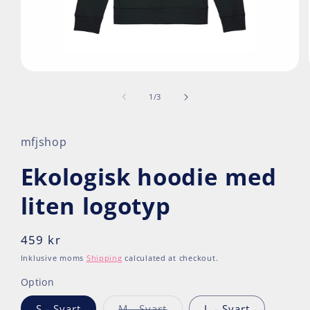
Open
media
1
of
1
/
3
in
modal
mfjshop
Ekologisk hoodie med
liten logotyp
Regular
459 kr
price
Inklusive moms
Shipping
calculated at checkout.
Option
Variant
S - Svart
M - Svart
L - Svart